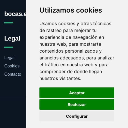
Utilizamos cookies
bocas.es
Usamos cookies y otras técnicas
de rastreo para mejorar tu
experiencia de navegación en
Legal
nuestra web, para mostrarte
contenidos personalizados y
anuncios adecuados, para analizar
Legal
el tráfico en nuestra web y para
Cookies
comprender de donde llegan
Contacto
nuestros visitantes.
Aceptar
Rechazar
Update cookies preferences
Configurar
Copyright © 2025 bocas.es